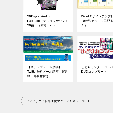
20Digital Audio
Wordデザインテンプ
Package（デジタルサウンド
10種類セット（再配
20曲）（素材：20）
き）
【ステップメール原稿】
せどりカンタービレ♪ 
Twitter無料メール講座（運営
DVDコンプリート
権・再販権付き）
投
アフィリエイト外注化マニュアルキットNEO
稿