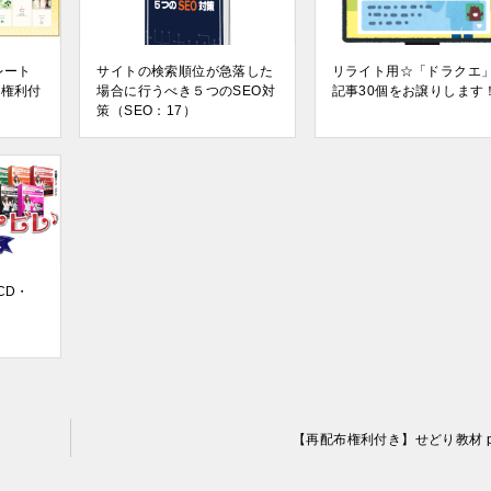
レート
サイトの検索順位が急落した
リライト用☆「ドラクエ
布権利付
場合に行うべき５つのSEO対
記事30個をお譲りします
策（SEO：17）
CD・
【再配布権利付き】せどり教材 pa