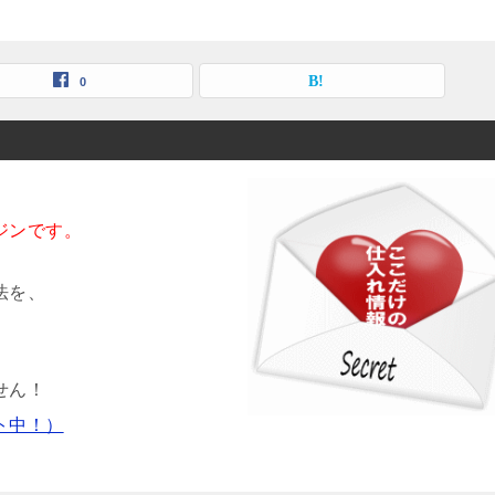
0
ジンです。
法を、
せん！
ト中！）