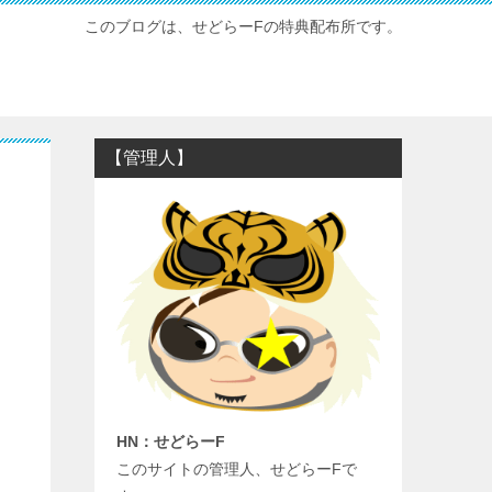
このブログは、せどらーFの特典配布所です。
【管理人】
HN：せどらーF
このサイトの管理人、せどらーFで