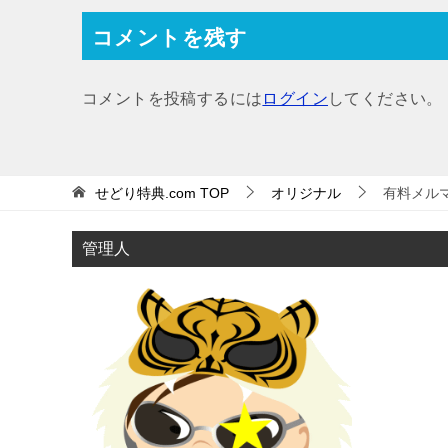
ナ
コメントを残す
ビ
ゲ
コメントを投稿するには
ログイン
してください。
ー
シ
ョ
せどり特典.com
TOP
オリジナル
有料メル
ン
管理人