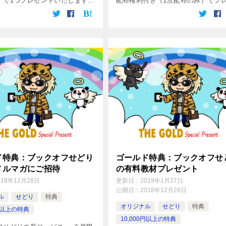
」で1つプレゼントいたします。
配布権利付き（1次配布のみ）でプ
どらー養成講座 「パワーせどら
トいたします！ このメルマガは、
座」は、管理人書き下ろしのせ
が2012年より発行している、 有料
ニュアルです。 初心者 […]
門の仕入れ情報に特 […]
ド特典：ブックオフせどり
ゴールド特典：ブックオフせ
メルマガにご招待
の有料教材プレゼント
018年12月28日
更新日：
2019年1月27日
公開日：
2018年12月28日
ル
せどり
特典
オリジナル
せどり
特典
0円以上の特典
10,000円以上の特典