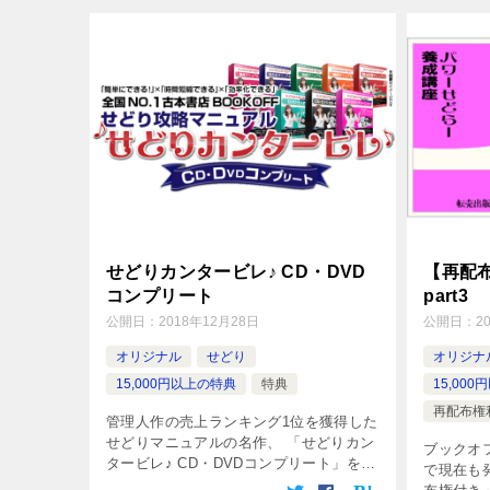
せどりカンタービレ♪ CD・DVD
【再配
コンプリート
part3
公開日：
2018年12月28日
公開日：
2
オリジナル
せどり
オリジナ
15,000円以上の特典
特典
15,00
再配布権
管理人作の売上ランキング1位を獲得した
せどりマニュアルの名作、 「せどりカン
ブックオ
タービレ♪ CD・DVDコンプリート」をプ
で現在も
レゼントいたします！ ※ここに説明