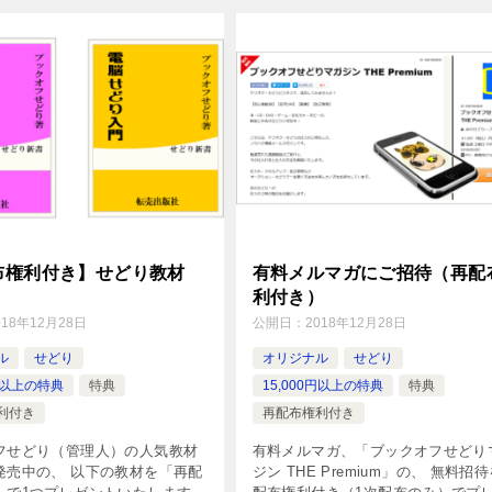
布権利付き】せどり教材
有料メルマガにご招待（再配
利付き）
018年12月28日
公開日：
2018年12月28日
ル
せどり
オリジナル
せどり
0円以上の特典
特典
15,000円以上の特典
特典
利付き
再配布権利付き
フせどり（管理人）の人気教材
有料メルマガ、「ブックオフせどり
発売中の、 以下の教材を「再配
ジン THE Premium」の、 無料招