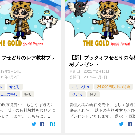
オフせどりのレア教材プレ
【新】ブックオフせどりの有
材プレゼント
019年3月14日
更新日：
2021年2月11日
019年1月2日
公開日：
2019年1月2日
ル
せどり
オリジナル
24,000円以上の特典
0円以上の特典
特典
せどり
特典
の現在発売中、もしくは過去に
管理人著の現在発売中、もしくは過
た、 以下の有料教材をおひとつ
発売された、 以下の有料教材をお
トいたします。 こちらは、
プレゼントいたします。 選択 ・買
op未発売で、 ごく限られた1部のル
どりマニュアル（19,800円） ※販
のみ入手可能な「激レア」教材
中 ・出張買取せどりマニュアル（16,
択 ● 倒産品・訳あ […]
円） ・せどり外注化 […]