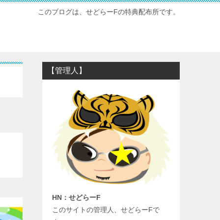
このブログは、せどらーFの特典配布所です。
【管理人】
HN：せどらーF
このサイトの管理人、せどらーFで