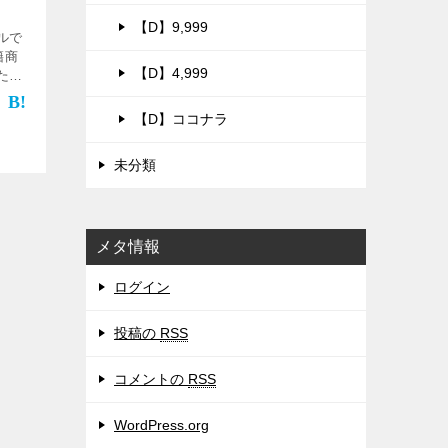
【D】9,999
ルで
籍商
【D】4,999
た古
書会館
の支
【D】ココナラ
なた
未分類
メタ情報
ログイン
投稿の
RSS
コメントの
RSS
WordPress.org