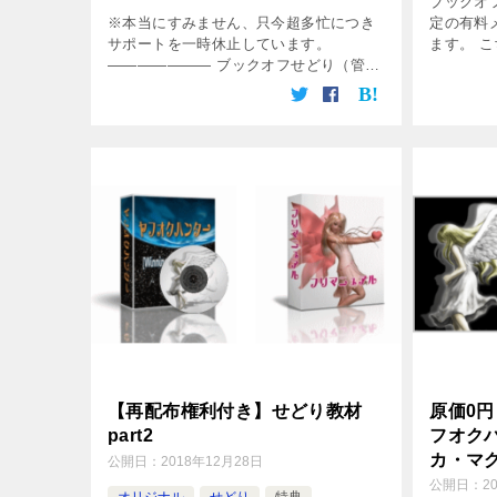
ブックオ
※本当にすみません、只今超多忙につき
定の有料
サポートを一時休止しています。
ます。 
——————— ブックオフせどり（管理
入れに特
人）が、ヤフオク＆せどりのサポ […]
ガジンで
毎週売れた
【再配布権利付き】せどり教材
原価0
part2
フオク
カ・マ
公開日：
2018年12月28日
公開日：
2
オリジナル
せどり
特典