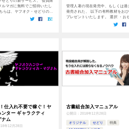
フせどりの新サービス、 会員限
メルマガに無料でご招待いたし
管理人著の現在発売中、もしくは過
こちらは、ヤフオク・せどりの仕
発売された、 以下の有料教材をお
化した、 ノウハウ情報メールマ
プレゼントいたします。 選択 ・お
す。 まぐまぐよりの発行です。
ゃせどりマニュアル（8,800円） ・
高額商品のご紹介と、 […]
雑誌せどり＆新刊せどりマニュアル
（5,980円） ・絵本せどりマニ […]
円！仕入れ不要で稼ぐ！ヤ
古書組合加入マニュアル
ハンター ギャラクティ
公開日：
2018年12月28日
グナム
オリジナル
せどり
特典
018年12月28日