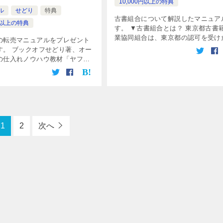
10,000円以上の特典
ル
せどり
特典
古書組合について解説したマニュア
0円以上の特典
す。 ▼古書組合とは？ 東京都古書
業協同組合は、東京都の認可を受け
の転売マニュアルをプレゼント
書籍業者の協同組合です。 東京古
す。 ブックオフせどり著、オー
のある神田支部をはじめとする７つ
の仕入れノウハウ教材「ヤフオ
部からなっています。 （この「あ
ーシリーズ」の最新作です。 タ
[…]
通り、【原価0円・仕入れ不要】
説しています。 今回は、 […]
1
2
次へ