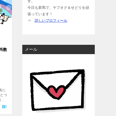
す。
今日も群馬で、ヤフオク＆せどりを頑
張っています！
⇒
詳しいプロフィール
メール
料教
去に
ひとつ
取せ
売休止
800