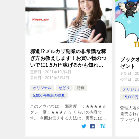
邪道!?メルカリ副業の非常識な稼
ぎ方お教えします！お買い物のつ
ブック
いでに1.5万円稼げるかも知れな
ゼント
い？メルカリ副業を大公開！
更新日：
2021年10月4日
更新日：
2
公開日：
2019年3月4日
公開日：
2
オリジナル
せどり
特典
オリジナ
5,000円未満の特典
15,00
このノウハウは、 邪道度 ：★★★★☆
管理人著
グレー度：★★★☆☆ くらいの内容で
発売され
す。 今回お伝えする方法は、実際にぼく
プレゼン
も使っている方法です。 非常に非常識な
infot
方法ですので、可能でしたら、 実践しな
ートから
い方がいいのですが… こんなに […]
です。 選