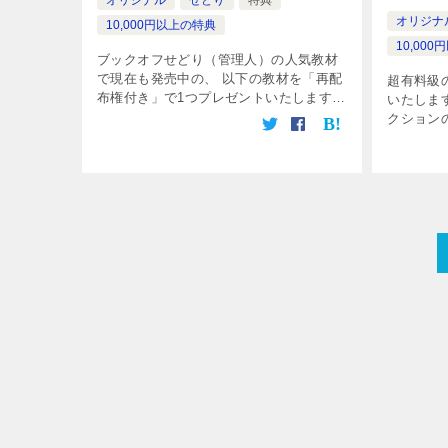
オリジナ
10,000円以上の特典
10,00
ブックオフせどり（管理人）の人気教材
で現在も発売中の、 以下の教材を「再配
超有料級
布権付き」で1つプレゼントいたします。
いたしま
ヤフオクハンター ウイニング・ザ・レイ
クション
ンボー ブックオフせどり著、オークショ
クハンタ
ンの仕入れノウハウ教材です。 […]
イトルの
の商品を解