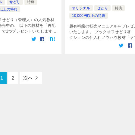
ル
せどり
特典
オリジナル
せどり
特典
0円以上の特典
10,000円以上の特典
フせどり（管理人）の人気教材
発売中の、 以下の教材を「再配
超有料級の転売マニュアルをプレゼ
」で1つプレゼントいたします。
いたします。 ブックオフせどり著
ハンター ウイニング・ザ・レイ
クションの仕入れノウハウ教材「ヤ
ブックオフせどり著、オークショ
クハンターシリーズ」の最新作です
ンの仕入れノウハウ教材です。 […]
イトルの通り、【原価0円・仕入れ
の商品を解説しています。 今回は、 
1
2
次へ