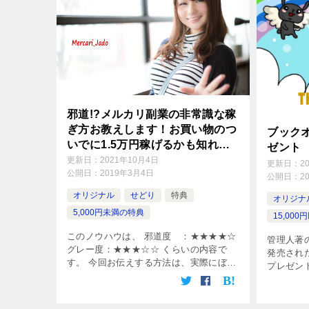
邪道!?メルカリ副業の非常識な稼
ぎ方お教えします！お買い物のつ
ブック
いでに1.5万円稼げるかも知れな
ゼント
い？メルカリ副業を大公開！
更新日：
2021年10月4日
更新日：
2
公開日：
2019年3月4日
公開日：
2
オリジナル
せどり
特典
オリジナ
5,000円未満の特典
15,00
このノウハウは、 邪道度 ：★★★★☆
管理人著
グレー度：★★★☆☆ くらいの内容で
発売され
す。 今回お伝えする方法は、実際にぼく
プレゼン
も使っている方法です。 非常に非常識な
infot
方法ですので、可能でしたら、 実践しな
ートから
い方がいいのですが… こんなに […]
です。 選