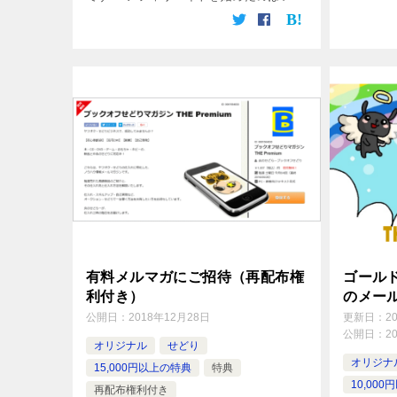
けど、 ● 無料レポートの寄せ集めじゃ魅
力がない… ● 特典が自分では作れない…
● 再配布権利付きの有料特典 […]
有料メルマガにご招待（再配布権
ゴール
利付き）
のメー
公開日：
2018年12月28日
更新日：
2
公開日：
2
オリジナル
せどり
オリジナ
15,000円以上の特典
特典
10,00
再配布権利付き