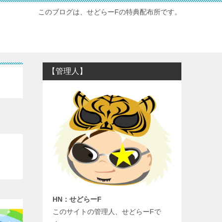
このブログは、せどらーFの特典配布所です。
【管理人】
HN：せどらーF
このサイトの管理人、せどらーFで