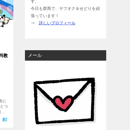
す。
今日も群馬で、ヤフオク＆せどりを頑
張っています！
⇒
詳しいプロフィール
メール
料教
去に
ひとつ
取せ
売休止
800