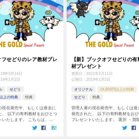
オフせどりのレア教材プレ
【新】ブックオフせどりの有
材プレゼント
019年3月14日
更新日：
2021年2月11日
019年1月2日
公開日：
2019年1月2日
ル
せどり
オリジナル
24,000円以上の特典
0円以上の特典
特典
せどり
特典
の現在発売中、もしくは過去に
管理人著の現在発売中、もしくは過
た、 以下の有料教材をおひとつ
発売された、 以下の有料教材をお
トいたします。 こちらは、
プレゼントいたします。 選択 ・買
op未発売で、 ごく限られた1部のル
どりマニュアル（19,800円） ※販
のみ入手可能な「激レア」教材
中 ・出張買取せどりマニュアル（16,
択 ● 倒産品・訳あ […]
円） ・せどり外注化 […]