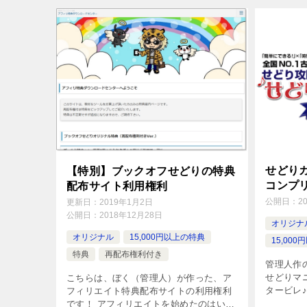
せどりカ
【特別】ブックオフせどりの特典
コンプ
配布サイト利用権利
公開日：
2
更新日：
2019年1月2日
公開日：
2018年12月28日
オリジナ
オリジナル
15,000円以上の特典
15,00
特典
再配布権利付き
管理人作
せどりマ
こちらは、ぼく（管理人）が作った、ア
タービレ♪
フィリエイト特典配布サイトの利用権利
レゼント
です！ アフィリエイトを始めたのはいい