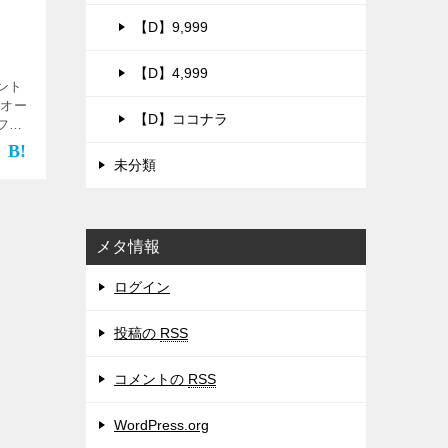
【D】9,999
【D】4,999
ント
、オー
【D】ココナラ
フオ
。 タ
不要】
未分類
[…]
メタ情報
ログイン
投稿の
RSS
コメントの
RSS
WordPress.org