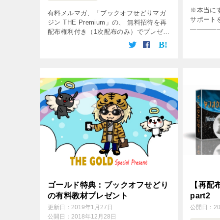
※本当に
有料メルマガ、「ブックオフせどりマガ
サポート
ジン THE Premium」の、 無料招待を再
————
配布権利付き（1次配布のみ）でプレゼン
人）が、ヤ
トいたします！ このメルマガは、管理人
が2012年より発行している、 有料会員専
門の仕入れ情報に特 […]
ゴールド特典：ブックオフせどり
【再配
の有料教材プレゼント
part2
更新日：
2019年1月27日
公開日：
2
公開日：
2018年12月28日