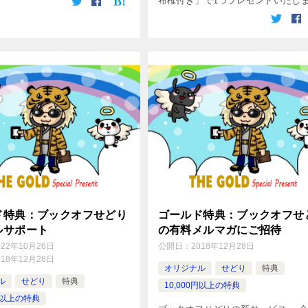
布権付き」で1つプレゼントいたし
パワーせどらー養成講座 「パワー
ー養成講座」は、管理人書き下ろし
どり入門マニュアルです。 初心者 [
ド特典：ブックオフせどり
ゴールド特典：ブックオフせ
ルサポート
の有料メルマガにご招待
022年10月26日
公開日：
2018年12月28日
018年12月28日
オリジナル
せどり
特典
ル
せどり
特典
10,000円以上の特典
0円以上の特典