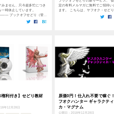
ブックオフせどりの新サービス、 
すみません、只今超多忙につき
定の有料メルマガに無料でご招待い
を一時休止しています。
ます。 こちらは、ヤフオク・せど
——— ブックオフせどり（管理
入れに特化した、 ノウハウ情報メ
フオク＆せどりのサポ […]
ガジンです。 まぐまぐよりの発行
毎週売れた高額商品のご紹介と、 […
布権利付き】せどり教材
原価0円！仕入れ不要で稼ぐ
フオクハンター ギャラクティ
カ・マグナム
018年12月28日
公開日：
2018年12月28日