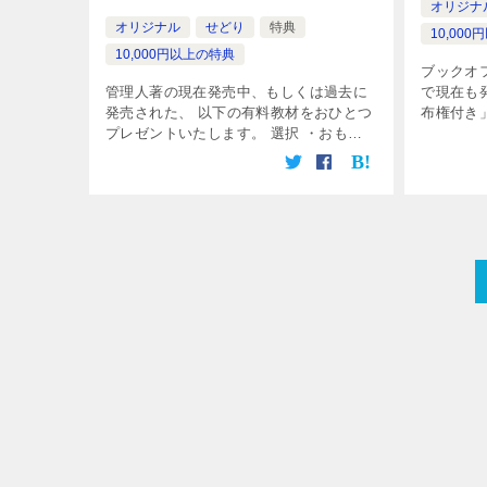
オリジナ
オリジナル
せどり
特典
10,00
10,000円以上の特典
ブックオ
管理人著の現在発売中、もしくは過去に
で現在も
発売された、 以下の有料教材をおひとつ
布権付き
プレゼントいたします。 選択 ・おもち
ヤフオク
ゃせどりマニュアル（8,800円） ・新品
ンボー 
雑誌せどり＆新刊せどりマニュアル
（5,980円） ・絵本せどりマニ […]