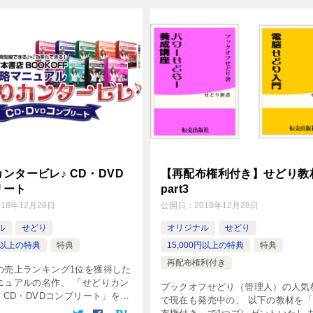
ンタービレ♪ CD・DVD
【再配布権利付き】せどり教
リート
part3
018年12月28日
公開日：
2018年12月28日
ル
せどり
オリジナル
せどり
0円以上の特典
特典
15,000円以上の特典
特典
再配布権利付き
の売上ランキング1位を獲得した
ニュアルの名作、 「せどりカン
ブックオフせどり（管理人）の人気
 CD・DVDコンプリート」をプ
で現在も発売中の、 以下の教材を
いたします！ ※ここに説明