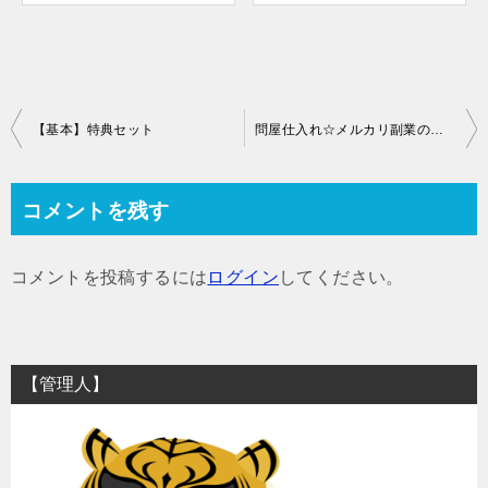
投
【基本】特典セット
問屋仕入れ☆メルカリ副業の仕入れ先お教えします！
稿
ナ
コメントを残す
ビ
ゲ
コメントを投稿するには
ログイン
してください。
ー
シ
ョ
【管理人】
ン