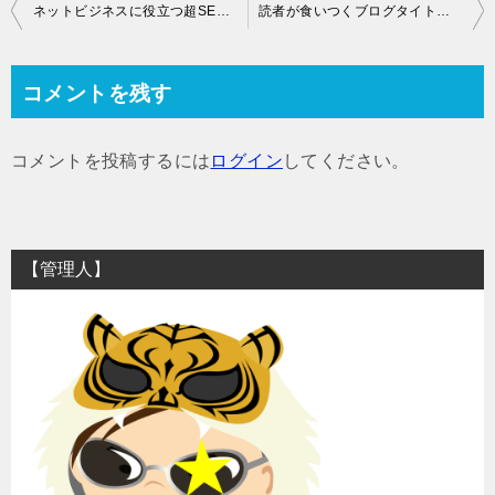
投
ネットビジネスに役立つ超SEOガイド（SEO：16）
読者が食いつくブログタイトル21個のキラーテンプレート（ブログ：14）
稿
ナ
コメントを残す
ビ
ゲ
コメントを投稿するには
ログイン
してください。
ー
シ
ョ
【管理人】
ン