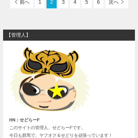
前へ
1
2
3
4
5
6
次へ
【管理人】
HN：せどらーF
このサイトの管理人、せどらーFです。
今日も群馬で、ヤフオク＆せどりを頑張っています！