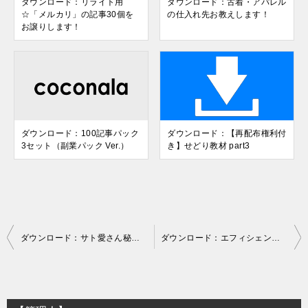
ダウンロード：リライト用
ダウンロード：古着・アパレル
☆「メルカリ」の記事30個を
の仕入れ先お教えします！
お譲りします！
ダウンロード：100記事パック
ダウンロード：【再配布権利付
3セット（副業パック Ver.）
き】せどり教材 part3
投
ダウンロード：サト愛さん秘蔵レポート8レポートセット（3108）
ダウンロード：エフィシェントテンプレート らら流カスタマイズ
稿
ナ
ビ