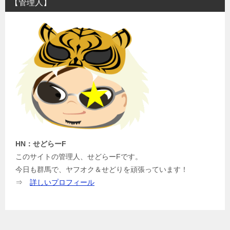
【管理人】
ゲ
ー
シ
ョ
ン
HN：せどらーF
このサイトの管理人、せどらーFです。
今日も群馬で、ヤフオク＆せどりを頑張っています！
⇒
詳しいプロフィール