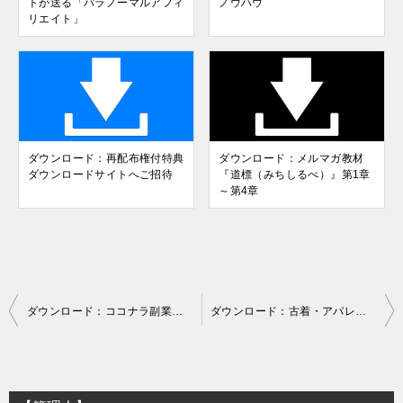
トが送る「パラノーマルアフィ
ノウハウ
リエイト」
ダウンロード：再配布権付特典
ダウンロード：メルマガ教材
ダウンロードサイトへご招待
『道標（みちしるべ）』第1章
～第4章
投
ダウンロード：ココナラ副業・開業パック（サポート付きVer.）
ダウンロード：古着・アパレルの仕入れ先お教えします！
稿
ナ
ビ