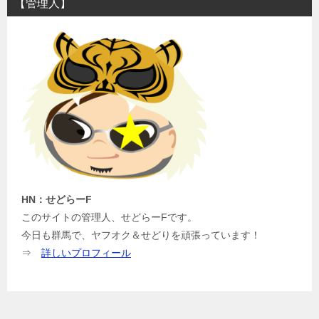
【管理人】
ゲ
ー
シ
ョ
ン
HN：せどらーF
このサイトの管理人、せどらーFです。
今日も群馬で、ヤフオク＆せどりを頑張っています！
⇒
詳しいプロフィール